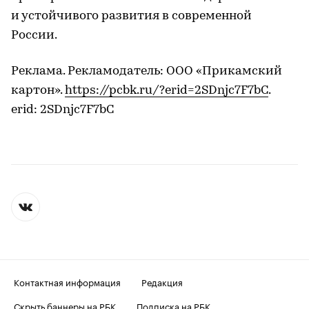
и устойчивого развития в современной
России.
Реклама. Рекламодатель: ООО «Прикамский
картон».
https://pcbk.ru/?erid=2SDnjc7F7bC
.
erid: 2SDnjc7F7bC
Контактная информация
Редакция
Скрыть баннеры на РБК
Подписка на РБК