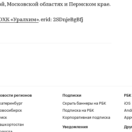
й, Московской областях и Пермском крае.
ОХК «Уралхим»
. erid: 2SDnjeBgBfj
овости регионов
Подписки
РБК
катеринбург
Скрыть баннеры на РБК
iOS
овосибирск
Подписка на РБК
And
мск
Корпоративная подписка
AppG
ашкортостан
Уведомления
Дру
ологда