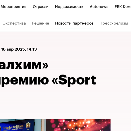
Мероприятия
Отрасли
Недвижимость
Autonews
РБК Ком
а управления РБК
РБК Образование
РБК Курсы
РБК Life
Т
Экспертиза
Решение
Новости партнеров
Пресс-релизы
Город
Стиль
Крипто
РБК Бизнес-среда
Дискуссионный к
Франшизы
Газета
Спецпроекты СПб
Конференции СПб
,
18 апр 2025, 14:13
Политика
Экономика
Бизнес
Технологии и медиа
Фин
ралхим»
премию «Sport