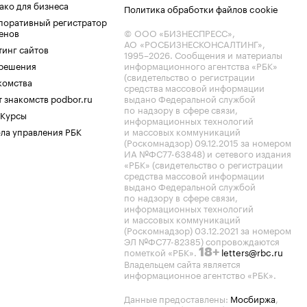
ако для бизнеса
Политика обработки файлов cookie
поративный регистратор
енов
© ООО «БИЗНЕСПРЕСС»,
АО «РОСБИЗНЕСКОНСАЛТИНГ»,
тинг сайтов
1995–2026
. Сообщения и материалы
.решения
информационного агентства «РБК»
(свидетельство о регистрации
комства
средства массовой информации
 знакомств podbor.ru
выдано Федеральной службой
по надзору в сфере связи,
 Курсы
информационных технологий
ла управления РБК
и массовых коммуникаций
(Роскомнадзор) 09.12.2015 за номером
ИА №ФС77-63848) и сетевого издания
«РБК» (свидетельство о регистрации
средства массовой информации
выдано Федеральной службой
по надзору в сфере связи,
информационных технологий
и массовых коммуникаций
(Роскомнадзор) 03.12.2021 за номером
ЭЛ №ФС77-82385) сопровождаются
пометкой «РБК».
letters@rbc.ru
18+
Владельцем сайта является
информационное агентство «РБК».
Данные предоставлены:
Мосбиржа
,