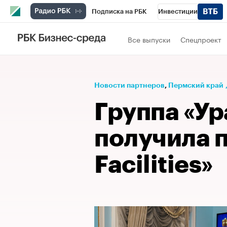
Подписка на РБК
Инвестиции
Телеканал
РБК Вино
Спорт
Школ
Все выпуски
Спецпроект
Визионеры
Национальные проекты
Исследования
Кредитные рейтинги
Новости партнеров
⁠,
Пермский край
Спецпроекты
Проверка контрагентов
Группа «У
Рынок наличной валюты
получила 
Facilities»