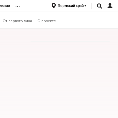
...
Пермский край
пании
ренды
От первого лица
О проекте
луб
ансы