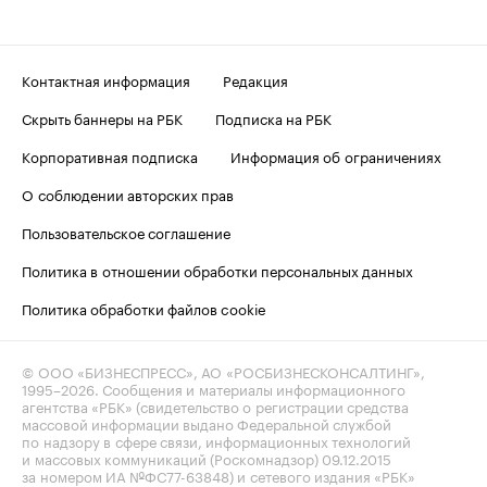
Контактная информация
Редакция
Скрыть баннеры на РБК
Подписка на РБК
Корпоративная подписка
Информация об ограничениях
О соблюдении авторских прав
Пользовательское соглашение
Политика в отношении обработки персональных данных
Политика обработки файлов cookie
© ООО «БИЗНЕСПРЕСС», АО «РОСБИЗНЕСКОНСАЛТИНГ»,
1995–2026
. Сообщения и материалы информационного
агентства «РБК» (свидетельство о регистрации средства
массовой информации выдано Федеральной службой
по надзору в сфере связи, информационных технологий
и массовых коммуникаций (Роскомнадзор) 09.12.2015
за номером ИА №ФС77-63848) и сетевого издания «РБК»