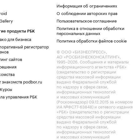
Информация об ограничениях
roid
О соблюдении авторских прав
allery
Пользовательское соглашение
Политика в отношении обработки
гие продукты РБК
персональных данных
ако для бизнеса
Политика обработки файлов cookie
поративный регистратор
енов
© ООО «БИЗНЕСПРЕСС»,
АО «РОСБИЗНЕСКОНСАЛТИНГ»,
тинг сайтов
1995–2026
. Сообщения и материалы
.решения
информационного агентства «РБК»
(свидетельство о регистрации
комства
средства массовой информации
 знакомств podbor.ru
выдано Федеральной службой
по надзору в сфере связи,
 Курсы
информационных технологий
ла управления РБК
и массовых коммуникаций
(Роскомнадзор) 09.12.2015 за номером
ИА №ФС77-63848) и сетевого издания
«РБК» (свидетельство о регистрации
средства массовой информации
выдано Федеральной службой
по надзору в сфере связи,
информационных технологий
и массовых коммуникаций