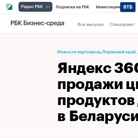
Подписка на РБК
Инвестиции
Телеканал
РБК Вино
Спорт
Школ
Все выпуски
Спецпроект
Визионеры
Национальные проекты
Исследования
Кредитные рейтинги
Новости партнеров
⁠,
Пермский край
Спецпроекты
Проверка контрагентов
Яндекс 36
Рынок наличной валюты
продажи 
продуктов
в Беларус