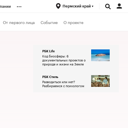
...
Пермский край
пании
ренды
От первого лица
Событие
О проекте
луб
РБК Life
Код биосферы: 6
ансы
документальных проектов о
природе и жизни на Земле
РБК Стиль
Разводиться или нет?
Разбираемся с психологом