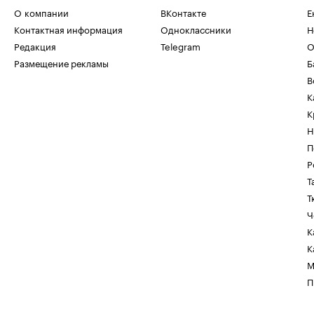
О компании
ВКонтакте
Е
Контактная информация
Одноклассники
Н
Редакция
Telegram
О
Размещение рекламы
Б
В
К
К
Н
П
Р
Т
Т
Ч
К
К
М
П