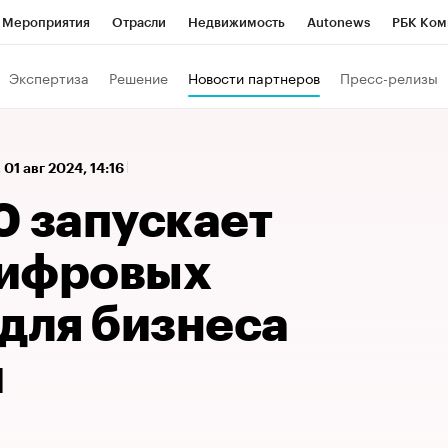
Мероприятия
Отрасли
Недвижимость
Autonews
РБК Ком
а управления РБК
РБК Образование
РБК Курсы
РБК Life
Т
Экспертиза
Решение
Новости партнеров
Пресс-релизы
Город
Стиль
Крипто
РБК Бизнес-среда
Дискуссионный к
Франшизы
Газета
Спецпроекты СПб
Конференции СПб
,
01 авг 2024, 14:16
Политика
Экономика
Бизнес
Технологии и медиа
Фин
0 запускает
цифровых
 для бизнеса
и