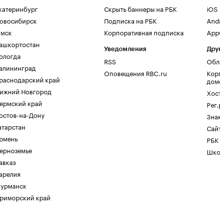
катеринбург
Скрыть баннеры на РБК
iOS
овосибирск
Подписка на РБК
And
мск
Корпоративная подписка
AppG
ашкортостан
Уведомления
Дру
ологда
RSS
Обл
алининград
Оповещения RBC.ru
Кор
раснодарский край
дом
ижний Новгород
Хос
ермский край
Рег
остов-на-Дону
Зна
атарстан
Сайт
юмень
РБК
ерноземье
Шко
авказ
арелия
урманск
риморский край